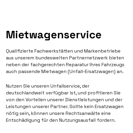
t
e
r
n
Mietwagenservice
a
t
i
Qualifizierte Fachwerkstätten und Markenbetriebe
v
aus unserem bundesweiten Partnernetzwerk bieten
e
neben der fachgerechten Reparatur Ihres Fahrzeugs
:
auch passende Mietwagen (Unfall-Ersatzwagen) an.
Nutzen Sie unseren Unfallservice, der
deutschlandweit verfügbar ist, und profitieren Sie
von den Vorteilen unserer Dienstleistungen und der
Leistungen unserer Partner. Sollte kein Ersatzwagen
nötig sein, können unsere Rechtsanwälte eine
Entschädigung für den Nutzungsausfall fordern.